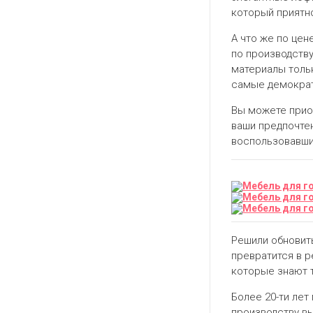
который приятно
А что же по цен
по производств
материалы толь
самые демокра
Вы можете приоб
ваши предпочтен
воспользовавшис
Решили обновит
превратится в р
которые знают т
Более 20-ти ле
производству в