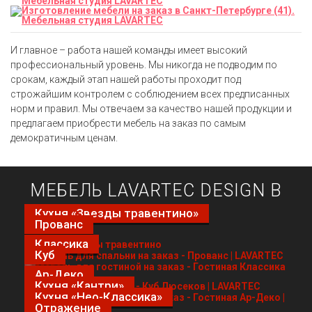
И главное – работа нашей команды имеет высокий
профессиональный уровень. Мы никогда не подводим по
срокам, каждый этап нашей работы проходит под
строжайшим контролем с соблюдением всех предписанных
норм и правил. Мы отвечаем за качество нашей продукции и
предлагаем приобрести мебель на заказ по самым
демократичным ценам.
МЕБЕЛЬ LAVARTEC DESIGN В
ИНТЕРЬЕРЕ
Кухня «Звезды травентино»
Прованс
Классика
Куб
Ар-Деко
Кухня «Кантри»
Кухня «Нео-Классика»
Отражение